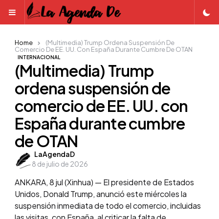
Menu
Home
(Multimedia) Trump Ordena Suspensión De
Comercio De EE. UU. Con España Durante Cumbre De OTAN
INTERNACIONAL
(Multimedia) Trump
ordena suspensión de
comercio de EE. UU. con
España durante cumbre
de OTAN
Posted
LaAgendaD
8 de julio de 2026
by
ANKARA, 8 jul (Xinhua) — El presidente de Estados
Unidos, Donald Trump, anunció este miércoles la
suspensión inmediata de todo el comercio, incluidas
las visitas, con España, al criticar la falta de