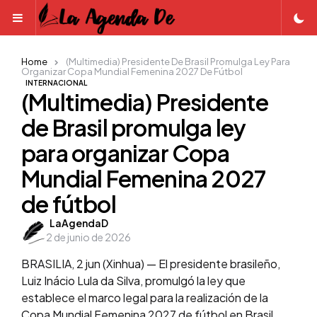
Menu
Home
(Multimedia) Presidente De Brasil Promulga Ley Para
Organizar Copa Mundial Femenina 2027 De Fútbol
INTERNACIONAL
(Multimedia) Presidente
de Brasil promulga ley
para organizar Copa
Mundial Femenina 2027
de fútbol
Posted
LaAgendaD
2 de junio de 2026
by
BRASILIA, 2 jun (Xinhua) — El presidente brasileño,
Luiz Inácio Lula da Silva, promulgó la ley que
establece el marco legal para la realización de la
Copa Mundial Femenina 2027 de fútbol en Brasil,