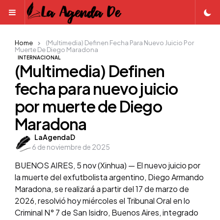
Menu
Home
(Multimedia) Definen Fecha Para Nuevo Juicio Por
Muerte De Diego Maradona
INTERNACIONAL
(Multimedia) Definen
fecha para nuevo juicio
por muerte de Diego
Maradona
Posted
LaAgendaD
6 de noviembre de 2025
by
BUENOS AIRES, 5 nov (Xinhua) — El nuevo juicio por
la muerte del exfutbolista argentino, Diego Armando
Maradona, se realizará a partir del 17 de marzo de
2026, resolvió hoy miércoles el Tribunal Oral en lo
Criminal N° 7 de San Isidro, Buenos Aires, integrado