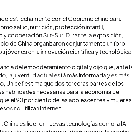
ado estrechamente con el Gobierno chino para
omo salud, nutrición, protección infantil,
 y cooperación Sur-Sur. Durante la exposición,
rcio de China organizaron conjuntamente un foro
 jóvenes en la innovación científica y tecnológica
ncia del empoderamiento digital y dijo que, ante l
o, la juventud actual está más informada y es más
o, Unicef estima que dos terceras partes de los
s habilidades necesarias para la economía del
s que el 90 por ciento de las adolescentes y mujeres
sos no utilizan internet.
l, China es líder en nuevas tecnologías como la IA
ácticas digitales pueden contribuir a cerrar la brecha