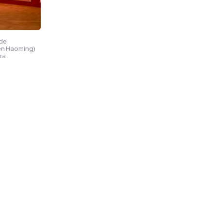
 de
hen Haoming)
ra