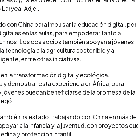
có Laryea-Adjei.
 con China para impulsar la educación digital, por
igitales en las aulas, para empoderar tanto a
hinos. Los dos socios también apoyan a jóvenes
 tecnología a la agricultura sostenible y al
gente, entre otras iniciativas.
n la transformación digital y ecológica.
y demostrar esta experiencia en África, para
 y jóvenes puedan beneficiarse de la promesa de la
regó.
también ha estado trabajando con China en más de
apoyar a la infancia y la juventud, con proyectos qu
dica y protección infantil.