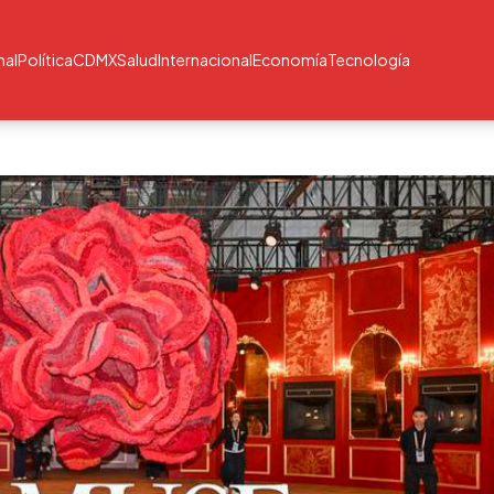
nal
Política
CDMX
Salud
Internacional
Economía
Tecnología