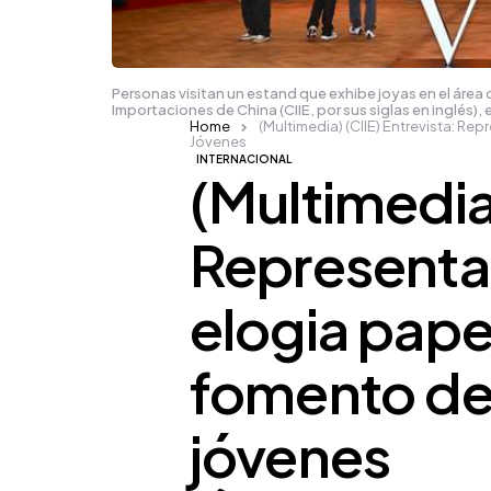
Personas visitan un estand que exhibe joyas en el área
Importaciones de China (CIIE, por sus siglas en inglés)
Home
(Multimedia) (CIIE) Entrevista: R
Jóvenes
INTERNACIONAL
(Multimedia)
Representa
elogia pape
fomento de
jóvenes