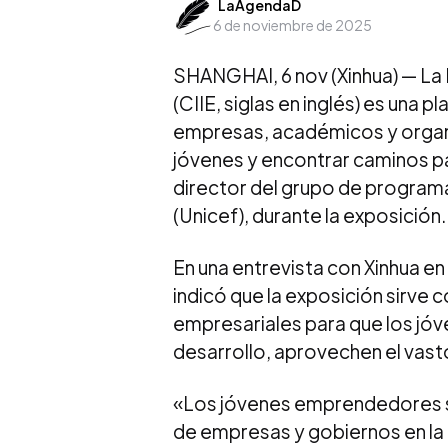
Posted
LaAgendaD
6 de noviembre de 2025
by
SHANGHAI, 6 nov (Xinhua) — La 
(CIIE, siglas en inglés) es una
empresas, académicos y organi
jóvenes y encontrar caminos pa
director del grupo de programa
(Unicef), durante la exposición.
En una entrevista con Xinhua en 
indicó que la exposición sirve 
empresariales para que los jóv
desarrollo, aprovechen el vast
«Los jóvenes emprendedores s
de empresas y gobiernos en la 