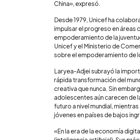
China», expresó.
Desde 1979, Unicef ha colabor
impulsar el progreso en áreas c
empoderamiento de la juventud
Unicef y el Ministerio de Come
sobre el empoderamiento de los
Laryea-Adjei subrayó la importa
rápida transformación del mund
creativa que nunca. Sin embarg
adolescentes aún carecen de la
futuro a nivel mundial, mientra
jóvenes en países de bajos ingre
«En la era de la economía digita
(inteligencia artificial). Sus pr