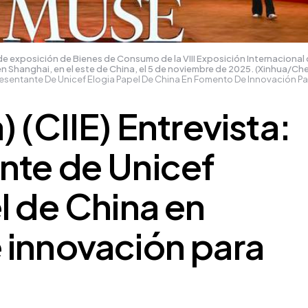
 de exposición de Bienes de Consumo de la VIII Exposición Internacional
, en Shanghai, en el este de China, el 5 de noviembre de 2025. (Xinhua/C
epresentante De Unicef Elogia Papel De China En Fomento De Innovación Pa
 (CIIE) Entrevista:
nte de Unicef
l de China en
 innovación para