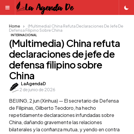
Menu
Home
(Multimedia) China Refuta Declaraciones De Jefe De
Defensa Filipino Sobre China
INTERNACIONAL
(Multimedia) China refuta
declaraciones de jefe de
defensa filipino sobre
China
Posted
LaAgendaD
2 de junio de 2026
by
BEIJING, 2 jun (Xinhua) — El secretario de Defensa
de Filipinas, Gilberto Teodoro, ha hecho
repetidamente declaraciones infundadas sobre
China, dañando gravemente las relaciones
bilaterales y la confianza mutua, y yendo en contra