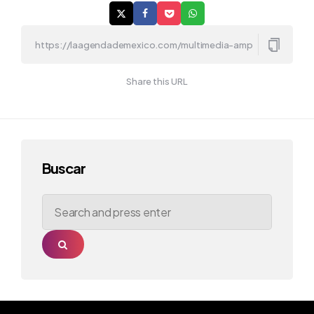
Share this URL
Buscar
Search
for:
Search