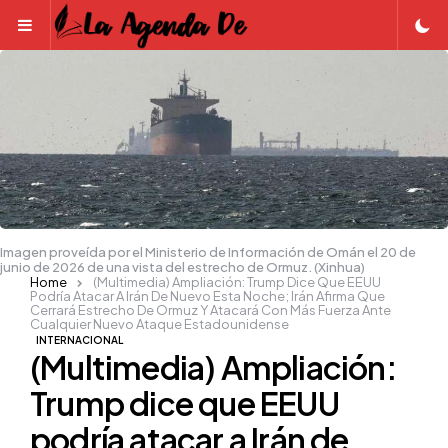
Menu
Imagen proveída por el Ministerio de Información de Omán el 20 de
junio de 2026 de una vista del estrecho de Ormuz. (Xinhua)
Home
(Multimedia) Ampliación: Trump Dice Que EEUU
Podría Atacar A Irán De Nuevo Esta Noche; Irán Afirma Que
Cerrará Estrecho De Ormuz Y Atacará Con Más Fuerza Ante
Cualquier Nuevo Ataque Estadounidense
INTERNACIONAL
(Multimedia) Ampliación:
Trump dice que EEUU
podría atacar a Irán de