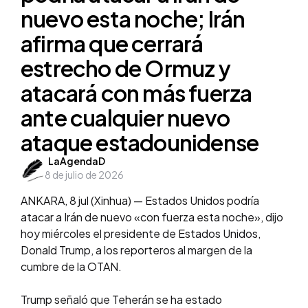
nuevo esta noche; Irán
afirma que cerrará
estrecho de Ormuz y
atacará con más fuerza
ante cualquier nuevo
ataque estadounidense
Posted
LaAgendaD
8 de julio de 2026
by
ANKARA, 8 jul (Xinhua) — Estados Unidos podría
atacar a Irán de nuevo «con fuerza esta noche», dijo
hoy miércoles el presidente de Estados Unidos,
Donald Trump, a los reporteros al margen de la
cumbre de la OTAN.
Trump señaló que Teherán se ha estado