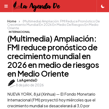
Menu
Home
(Multimedia) Ampliación: FMI Reduce Pronóstico De
Crecimiento Mundial En 2026 En Medio De Riesgos En Medio
Oriente
INTERNACIONAL
(Multimedia) Ampliación:
FMI reduce pronóstico de
crecimiento mundial en
2026 en medio de riesgos
en Medio Oriente
Posted
LaAgendaD
8 de julio de 2026
by
NUEVA YORK, 8 jul (Xinhua) — El Fondo Monetario
Internacional (FMI) proyectó hoy miércoles que el
crecimiento mundial se desacelerará al 3,0 por