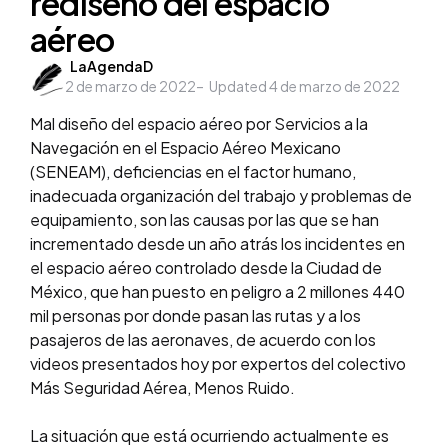
rediseño del espacio
aéreo
Posted
LaAgendaD
2 de marzo de 2022
by
Updated
4 de marzo de 2022
Mal diseño del espacio aéreo por Servicios a la
Navegación en el Espacio Aéreo Mexicano
(SENEAM), deficiencias en el factor humano,
inadecuada organización del trabajo y problemas de
equipamiento, son las causas por las que se han
incrementado desde un año atrás los incidentes en
el espacio aéreo controlado desde la Ciudad de
México, que han puesto en peligro a 2 millones 440
mil personas por donde pasan las rutas y a los
pasajeros de las aeronaves, de acuerdo con los
videos presentados hoy por expertos del colectivo
Más Seguridad Aérea, Menos Ruido.
La situación que está ocurriendo actualmente es