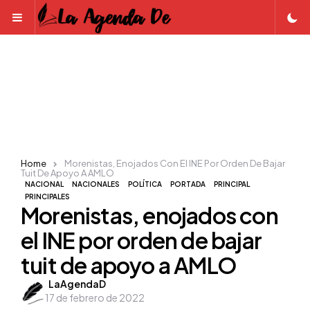
Menu
Home
Morenistas, Enojados Con El INE Por Orden De Bajar
Tuit De Apoyo A AMLO
NACIONAL
NACIONALES
POLÍTICA
PORTADA
PRINCIPAL
PRINCIPALES
Morenistas, enojados con
el INE por orden de bajar
tuit de apoyo a AMLO
Posted
LaAgendaD
17 de febrero de 2022
by