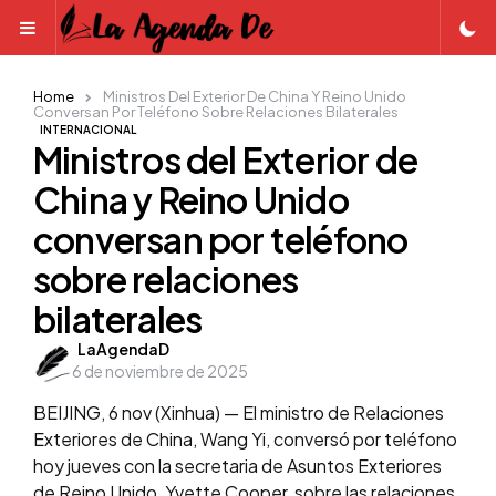
Menu
Home
Ministros Del Exterior De China Y Reino Unido
Conversan Por Teléfono Sobre Relaciones Bilaterales
INTERNACIONAL
Ministros del Exterior de
China y Reino Unido
conversan por teléfono
sobre relaciones
bilaterales
Posted
LaAgendaD
6 de noviembre de 2025
by
BEIJING, 6 nov (Xinhua) — El ministro de Relaciones
Exteriores de China, Wang Yi, conversó por teléfono
hoy jueves con la secretaria de Asuntos Exteriores
de Reino Unido, Yvette Cooper, sobre las relaciones