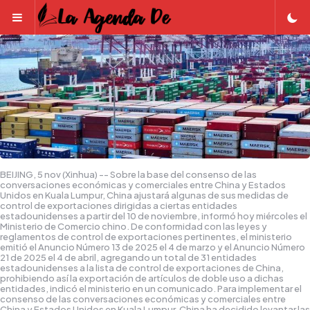
Menu
BEIJING, 5 nov (Xinhua) -- Sobre la base del consenso de las
conversaciones económicas y comerciales entre China y Estados
Unidos en Kuala Lumpur, China ajustará algunas de sus medidas de
control de exportaciones dirigidas a ciertas entidades
estadounidenses a partir del 10 de noviembre, informó hoy miércoles el
Ministerio de Comercio chino. De conformidad con las leyes y
reglamentos de control de exportaciones pertinentes, el ministerio
emitió el Anuncio Número 13 de 2025 el 4 de marzo y el Anuncio Número
21 de 2025 el 4 de abril, agregando un total de 31 entidades
estadounidenses a la lista de control de exportaciones de China,
prohibiendo así la exportación de artículos de doble uso a dichas
entidades, indicó el ministerio en un comunicado. Para implementar el
consenso de las conversaciones económicas y comerciales entre
China y Estados Unidos en Kuala Lumpur, China ha decidido levantar las