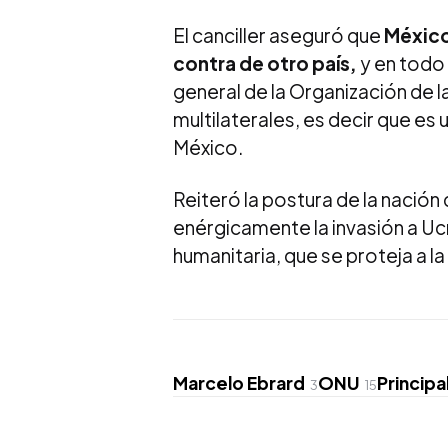
El canciller aseguró que
México
contra de otro país,
y en todo 
general de la Organización de 
multilaterales, es decir que es
México.
Reiteró la postura de la nació
enérgicamente la invasión a Uc
humanitaria, que se proteja a la
Marcelo Ebrard
ONU
Principa
3
15