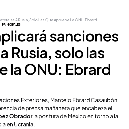
aterales A Rusia, Solo Las Que Apruebe La ONU: Ebrard
PRINCIPALES
plicará sanciones
 a Rusia, solo las
e la ONU: Ebrard
Relaciones Exteriores, Marcelo Ebrard Casaubón
ferencia de prensa mañanera que encabeza el
ópez Obrador
la postura de México en torno a la
ia en Ucrania.