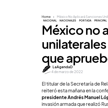
Home
México No Aplicará Sanciones Unil
NACIONAL
NACIONALES
PORTADA
PRINCIPAL
México no a
unilaterales
que aprueb
Posted
LaAgendaD
4 de marzo de 2022
by
El titular de la Secretaría de 
reiteró esta mañana en la con
presidente Andrés Manuel L
invasión armada que realizó Rus