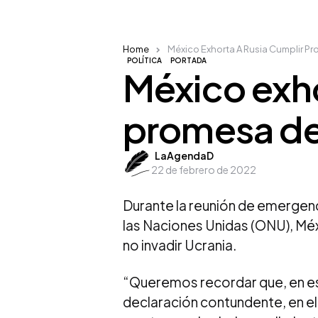
Home
México Exhorta A Rusia Cumplir Pr
POLÍTICA
PORTADA
México exho
promesa de 
Posted
LaAgendaD
22 de febrero de 2022
by
Durante la reunión de emergenc
las Naciones Unidas (ONU), Mé
no invadir Ucrania.
“Queremos recordar que, en est
declaración contundente, en el