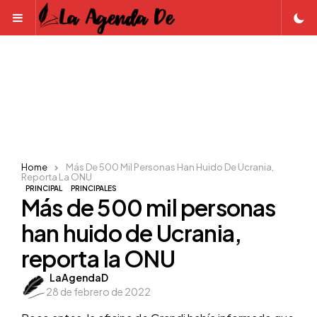
Menu
Home
Más De 500 Mil Personas Han Huido De Ucrania,
Reporta La ONU
PRINCIPAL
PRINCIPALES
Más de 500 mil personas
han huido de Ucrania,
reporta la ONU
Posted
LaAgendaD
28 de febrero de 2022
by