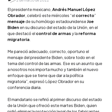
2 de marzo de 2022
by
El presidente mexicano,
Andrés Manuel López
Obrador
, celebró este miércoles “el
correcto
”
mensaje
de su homólogo estadounidense
Joe
Biden
en su discurso del estado de la Unión, en el
que destacó el
control de armas
y la
reforma
migratoria
.
Me pareció adecuado, correcto, oportuno el
mensaje del presidente Biden, sobre todo en el
tema del control de las armas. Ese es un asunto que
a nosotros nos importa mucho y también el nuevo
enfoque que se tiene que dar a la política
migratoria”, expresó López Obrador en su
conferencia diaria.
El mandatario se refirió al primer discurso del estado
de la Unión que ofreció este martes Biden, quien
pidió eliminar la protección legal de los fabricantes