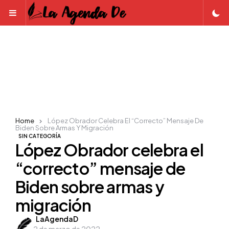
Menu
Home
López Obrador Celebra El “correcto” Mensaje De
Biden Sobre Armas Y Migración
SIN CATEGORÍA
López Obrador celebra el
“correcto” mensaje de
Biden sobre armas y
migración
Posted
LaAgendaD