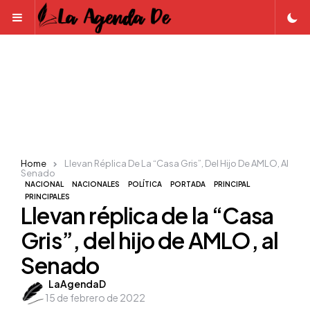
Menu
Home
Llevan Réplica De La “Casa Gris”, Del Hijo De AMLO, Al
Senado
NACIONAL
NACIONALES
POLÍTICA
PORTADA
PRINCIPAL
PRINCIPALES
Llevan réplica de la “Casa
Gris”, del hijo de AMLO, al
Senado
Posted
LaAgendaD
15 de febrero de 2022
by