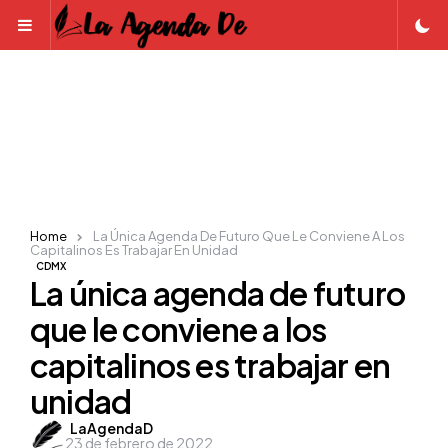
Menu
Home
La Única Agenda De Futuro Que Le Conviene A Los
Capitalinos Es Trabajar En Unidad
CDMX
La única agenda de futuro
que le conviene a los
capitalinos es trabajar en
unidad
Posted
LaAgendaD
23 de febrero de 2022