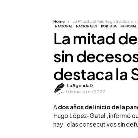
Home
La Mitad Del País Registra Días Si
NACIONAL
NACIONALES
PORTADA
PRINCIPAL
La mitad del
sin decesos
destaca la 
Posted
LaAgendaD
1 de marzo de 2022
by
A
dos años del inicio de la pa
Hugo López-Gatell, informó que
hay “días consecutivos sin defu