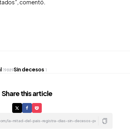
ltados”, comentó.
l
Sin decesos
19889
1
Share
this article