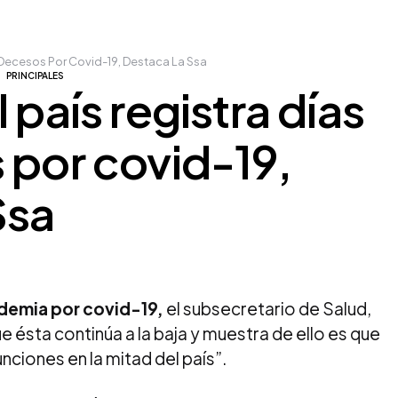
n Decesos Por Covid-19, Destaca La Ssa
PRINCIPALES
 país registra días
 por covid-19,
Ssa
ndemia por covid-19,
el subsecretario de Salud,
 ésta continúa a la baja y muestra de ello es que
nciones en la mitad del país”.