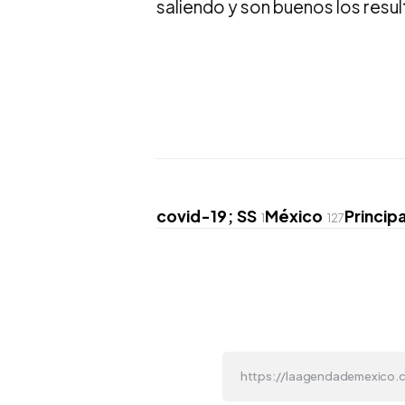
saliendo y son buenos los resu
covid-19; SS
México
Principa
1
127