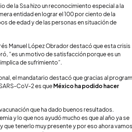
io de la Ssa hizo un reconocimiento especial a la
mera entidad en lograr el 100 por ciento de la
os de edad y de las personas en situación de
drés Manuel López Obrador destacó que esta crisis
veró, “es un motivo de satisfacción porque es un
mplica de sufrimiento”.
onal, el mandatario destacó que gracias al progra
a SARS-CoV-2 es que
México ha podido hacer
e vacunación que ha dado buenos resultados.
mia y lo que nos ayudó mucho es que al año ya se
y que tenerlo muy presente y por eso ahora vamo