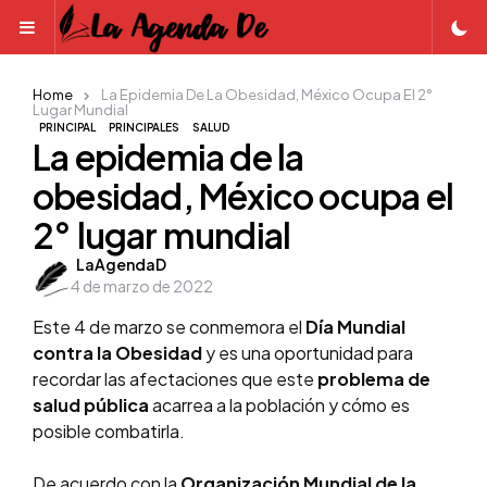
Menu
Home
La Epidemia De La Obesidad, México Ocupa El 2°
Lugar Mundial
PRINCIPAL
PRINCIPALES
SALUD
La epidemia de la
obesidad, México ocupa el
2° lugar mundial
Posted
LaAgendaD
4 de marzo de 2022
by
Este 4 de marzo se conmemora el
Día Mundial
contra la Obesidad
y es una oportunidad para
recordar las afectaciones que este
problema de
salud públ
ica
acarrea a la población y cómo es
posible combatirla.
De acuerdo con la
Organización Mundial de la