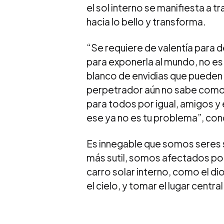
el sol interno se manifiesta a t
hacia lo bello y transforma.
“Se requiere de valentía para d
para exponerla al mundo, no e
blanco de envidias que pueden 
perpetrador aún no sabe como pr
para todos por igual, amigos y 
ese ya no es tu problema”, con
Es innegable que somos seres s
más sutil, somos afectados por
carro solar interno, como el di
el cielo, y tomar el lugar centr