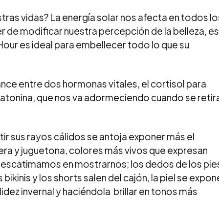
stras vidas? La energía solar nos afecta en todos lo
er de modificar nuestra percepción de la belleza, es
Hour es ideal para embellecer todo lo que su
lance entre dos hormonas vitales, el cortisol para
latonina, que nos va adormeciendo cuando se retir
ntir sus rayos cálidos se antoja exponer más el
gera y juguetona, colores más vivos que expresan
o escatimamos en mostrarnos; los dedos de los pie
bikinis y los shorts salen del cajón, la piel se expon
lidez invernal y haciéndola brillar en tonos más