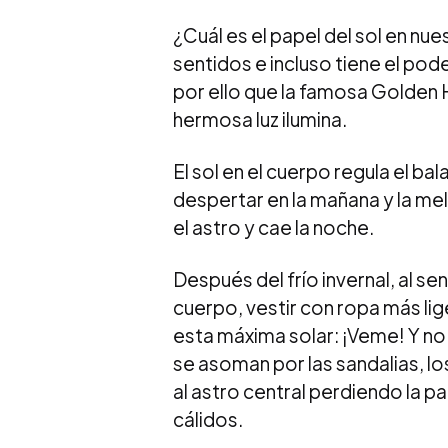
¿Cuál es el papel del sol en nue
sentidos e incluso tiene el pod
por ello que la famosa Golden 
hermosa luz ilumina.
El sol en el cuerpo regula el ba
despertar en la mañana y la me
el astro y cae la noche.
Después del frío invernal, al se
cuerpo, vestir con ropa más li
esta máxima solar: ¡Veme! Y n
se asoman por las sandalias, los 
al astro central perdiendo la pa
cálidos.