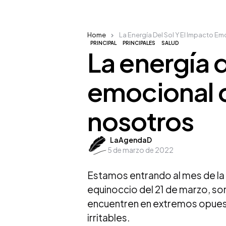
Home
La Energía Del Sol Y El Impacto E
PRINCIPAL
PRINCIPALES
SALUD
La energía d
emocional q
nosotros
Posted
LaAgendaD
5 de marzo de 2022
by
Estamos entrando al mes de la
equinoccio del 21 de marzo, s
encuentren en extremos opue
irritables.