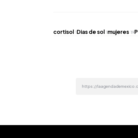
cortisol
Dias de sol
mujeres
P
1
1
19