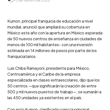
3 de febrero de 2022
by
Kumon, principal franquicia de educación a nivel
mundial, anunció que ampliará su cobertura en
México este año con la apertura en México esperada
de 50 nuevos centros de enseñanza en ciudades de
menos de 100 mil habitantes- con una inversión
estimada en 14 millones de pesos por parte de los
franquiciatarios.
Luis Chiba Ramayoni, presidente para México,
Centroamérica y el Caribe de la empresa
especializada en clases extraescolares, dijo que los
50 centros —que significarán la creación de entre
500 y mil nuevos puestos de trabajo—, se sumarán a
las 450 unidades ya existentes en el país.
Con esto Kumon, clasificada como la principal