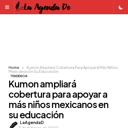
Menu
Home
Kumon Ampliará Cobertura Para Apoyar A Más Niños
Mexicanos En Su Educación
TENDENCIA
Kumon ampliará
cobertura para apoyar a
más niños mexicanos en
su educación
Posted
LaAgendaD