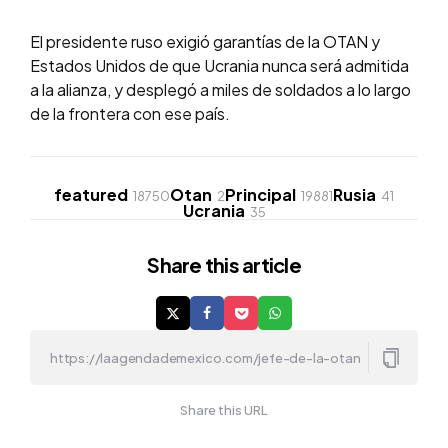
El presidente ruso exigió garantías de la OTAN y
Estados Unidos de que Ucrania nunca será admitida
a la alianza, y desplegó a miles de soldados a lo largo
de la frontera con ese país.
featured
Otan
Principal
Rusia
18750
2
19881
41
Ucrania
35
Share
this article
Share this URL