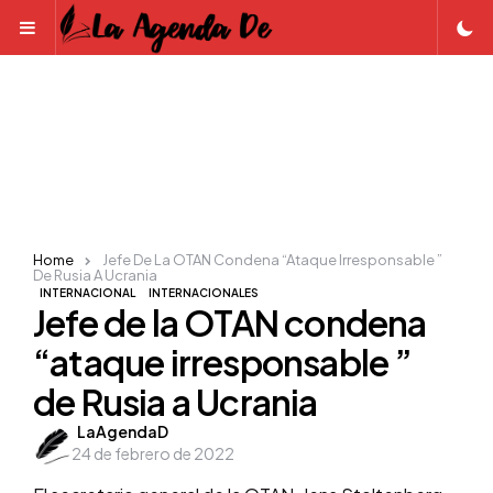
Menu
Home
Jefe De La OTAN Condena “ataque Irresponsable ”
De Rusia A Ucrania
INTERNACIONAL
INTERNACIONALES
Jefe de la OTAN condena
“ataque irresponsable ”
de Rusia a Ucrania
Posted
LaAgendaD
24 de febrero de 2022
by