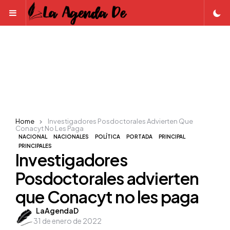
Menu
Home
Investigadores Posdoctorales Advierten Que
Conacyt No Les Paga
NACIONAL
NACIONALES
POLÍTICA
PORTADA
PRINCIPAL
PRINCIPALES
Investigadores
Posdoctorales advierten
que Conacyt no les paga
Posted
LaAgendaD
31 de enero de 2022
by