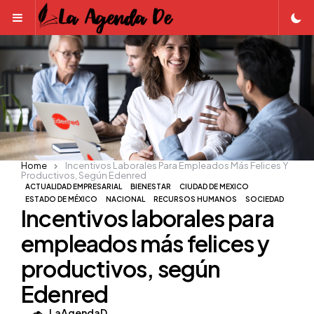
Menu
Home
Incentivos Laborales Para Empleados Más Felices Y
Productivos, Según Edenred
ACTUALIDAD EMPRESARIAL
BIENESTAR
CIUDAD DE MEXICO
ESTADO DE MÉXICO
NACIONAL
RECURSOS HUMANOS
SOCIEDAD
Incentivos laborales para
empleados más felices y
productivos, según
Edenred
Posted
LaAgendaD