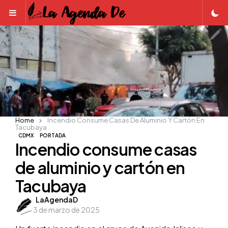
Menu
Home
Incendio Consume Casas De Aluminio Y Cartón En
Tacubaya
CDMX
PORTADA
Incendio consume casas
de aluminio y cartón en
Tacubaya
Posted
LaAgendaD
3 de marzo de 2025
by