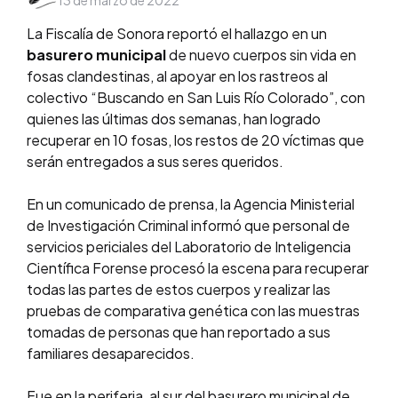
13 de marzo de 2022
by
La Fiscalía de Sonora reportó el hallazgo en un
basurero municipal
de nuevo cuerpos sin vida en
fosas clandestinas, al apoyar en los rastreos al
colectivo “Buscando en San Luis Río Colorado”, con
quienes las últimas dos semanas, han logrado
recuperar en 10 fosas, los restos de 20 víctimas que
serán entregados a sus seres queridos.
En un comunicado de prensa, la Agencia Ministerial
de Investigación Criminal informó que personal de
servicios periciales del Laboratorio de Inteligencia
Científica Forense procesó la escena para recuperar
todas las partes de estos cuerpos y realizar las
pruebas de comparativa genética con las muestras
tomadas de personas que han reportado a sus
familiares desaparecidos.
Fue en la periferia, al sur del basurero municipal de