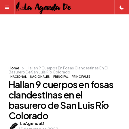
Menu
Home
Hallan 9 Cuerpos En Fosas Clandestinas En El
Basurero De San Luis Río Colorado
NACIONAL
NACIONALES
PRINCIPAL
PRINCIPALES
Hallan 9 cuerpos en fosas
clandestinas en el
basurero de San Luis Río
Colorado
Posted
LaAgendaD