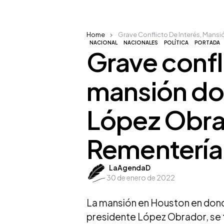
Home
Grave Conflicto De Interés, Mansi
NACIONAL
NACIONALES
POLÍTICA
PORTADA
Grave confl
mansión don
López Obra
Rementería
Posted
LaAgendaD
30 de enero de 2022
by
La mansión en Houston en dond
presidente López Obrador, se t