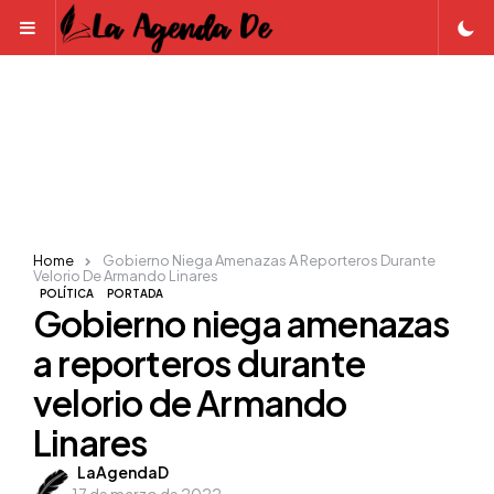
Menu
Home
Gobierno Niega Amenazas A Reporteros Durante
Velorio De Armando Linares
POLÍTICA
PORTADA
Gobierno niega amenazas
a reporteros durante
velorio de Armando
Linares
Posted
LaAgendaD