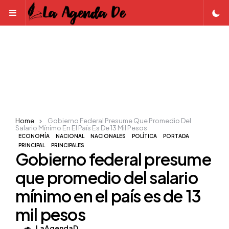
Menu
Home
Gobierno Federal Presume Que Promedio Del
Salario Mínimo En El País Es De 13 Mil Pesos
ECONOMÍA
NACIONAL
NACIONALES
POLÍTICA
PORTADA
PRINCIPAL
PRINCIPALES
Gobierno federal presume
que promedio del salario
mínimo en el país es de 13
mil pesos
Posted
LaAgendaD