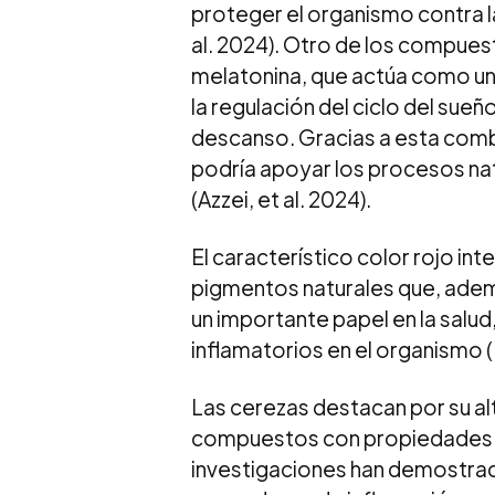
proteger el organismo contra la
al. 2024). Otro de los compuest
melatonina, que actúa como un 
la regulación del ciclo del sueñ
descanso. Gracias a esta comb
podría apoyar los procesos nat
(Azzei, et al. 2024).
El característico color rojo in
pigmentos naturales que, adem
un importante papel en la salud
inflamatorios en el organismo (M
Las cerezas destacan por su al
compuestos con propiedades an
investigaciones han demostrado