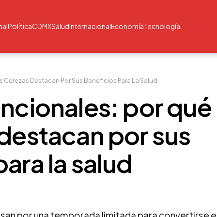
nal
Política
CDMX
Salud
Internacional
Economía
Tecnología
s Cerezas Destacan Por Sus Beneficios Para La Salud
uncionales: por qué
 destacan por sus
ara la salud
san por una temporada limitada para convertirse e