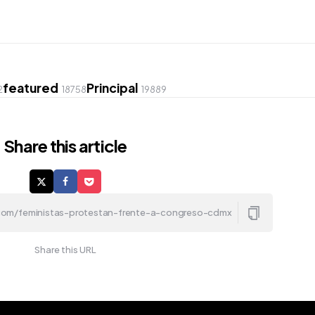
featured
Principal
2
18758
19889
Share
this article
Share this URL