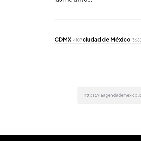
CDMX
ciudad de México
4107
368