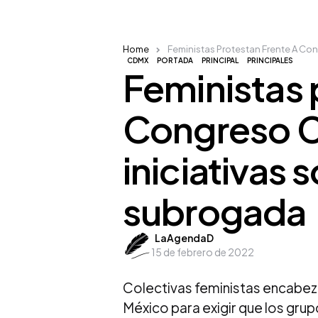
Home
Feministas Protestan Frente A Co
CDMX
PORTADA
PRINCIPAL
PRINCIPALES
Feministas 
Congreso 
iniciativas
subrogada
Posted
LaAgendaD
15 de febrero de 2022
by
Colectivas feministas encabez
México para exigir que los gru