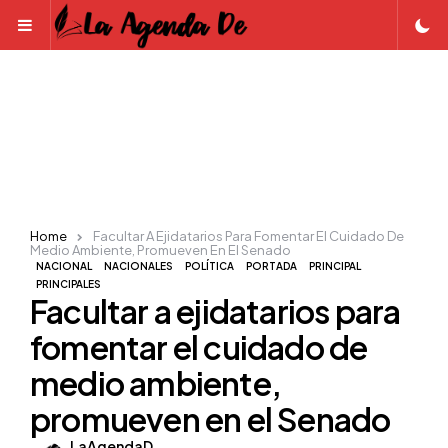
Menu
Home
Facultar A Ejidatarios Para Fomentar El Cuidado De
Medio Ambiente, Promueven En El Senado
NACIONAL
NACIONALES
POLÍTICA
PORTADA
PRINCIPAL
PRINCIPALES
Facultar a ejidatarios para
fomentar el cuidado de
medio ambiente,
promueven en el Senado
Posted
LaAgendaD