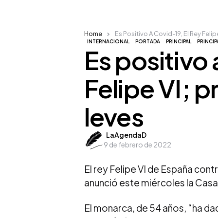
Home
Es Positivo A Covid-19, El Rey Feli
INTERNACIONAL
PORTADA
PRINCIPAL
PRINCIP
Es positivo 
Felipe VI; 
leves
Posted
LaAgendaD
9 de febrero de 2022
by
El rey Felipe VI de España con
anunció este miércoles la Casa
El monarca, de 54 años, “ha dad