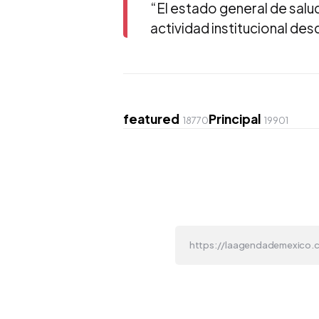
“El estado general de salu
actividad institucional des
featured
Principal
18770
19901