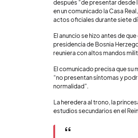
después “de presentar desde la
en un comunicado la Casa Real
actos oficiales durante siete dí
El anuncio se hizo antes de que 
presidencia de Bosnia Herzegov
reuniera con altos mandos mili
El comunicado precisa que su muje
“no presentan síntomas y podrá
normalidad”.
La heredera al trono, la prince
estudios secundarios en el Rei