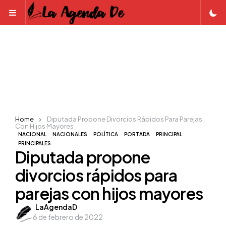
Menu
Home
Diputada Propone Divorcios Rápidos Para Parejas
Con Hijos Mayores
NACIONAL
NACIONALES
POLÍTICA
PORTADA
PRINCIPAL
PRINCIPALES
Diputada propone
divorcios rápidos para
parejas con hijos mayores
Posted
LaAgendaD
6 de febrero de 2022
by