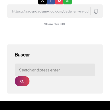
Share this URL
Buscar
Search
for:
Search