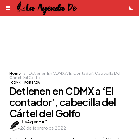
Menu
Home
Detienen En CDMX A ‘El Contador’, Cabecilla Del
Cártel Del Golfo
CDMX
PORTADA
Detienen en CDMX a ‘El
contador’, cabecilla del
Cártel del Golfo
Posted
LaAgendaD
28 de febrero de 2022
by