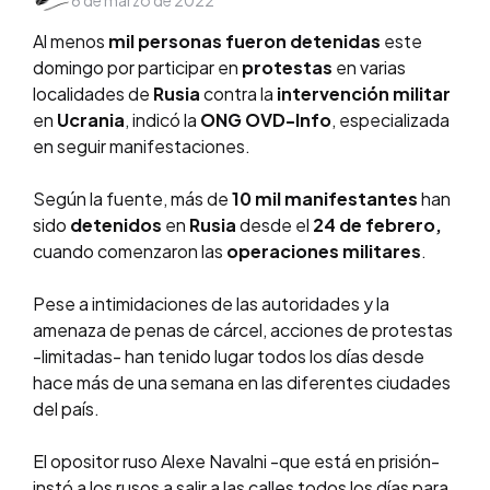
6 de marzo de 2022
by
Al menos
mil personas fueron detenidas
este
domingo por participar en
protestas
en varias
localidades de
Rusia
contra la
intervención militar
en
Ucrania
, indicó la
ONG OVD-Info
, especializada
en seguir manifestaciones.
Según la fuente, más de
10 mil manifestantes
han
sido
detenidos
en
Rusia
desde el
24 de febrero,
cuando comenzaron las
operaciones militares
.
Pese a intimidaciones de las autoridades y la
amenaza de penas de cárcel, acciones de protestas
-limitadas- han tenido lugar todos los días desde
hace más de una semana en las diferentes ciudades
del país.
El opositor ruso Alexe Navalni -que está en prisión-
instó a los rusos a salir a las calles todos los días para