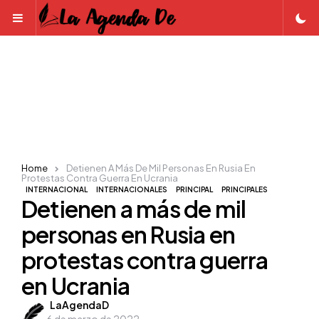
Menu
Home
Detienen A Más De Mil Personas En Rusia En
Protestas Contra Guerra En Ucrania
INTERNACIONAL
INTERNACIONALES
PRINCIPAL
PRINCIPALES
Detienen a más de mil
personas en Rusia en
protestas contra guerra
en Ucrania
Posted
LaAgendaD