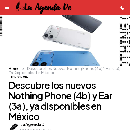
Menu
Home
Descubre Los Nuevos Nothing Phone (4b) Y Ear (3a),
Ya Disponibles En México
TENDENCIA
Descubre los nuevos
Nothing Phone (4b) y Ear
(3a), ya disponibles en
México
Posted
LaAgendaD