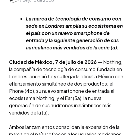
7 de julio de 2026
by
La marca de tecnología de consumo con
sede en Londres amplía su ecosistema en
el país con un nuevo smartphone de
entrada y la siguiente generación de sus
auriculares más vendidos de la serie (a).
Ciudad de México, 7 de julio de 2026 —
Nothing,
la compañía de tecnología de consumo fundada en
Londres, anunció hoy su llegada oficial a México con
el lanzamiento simultáneo de dos productos: el
Phone (4b), su nuevo smartphone de entrada al
ecosistema Nothing, y el Ear (3a), la nueva
generación de sus audífonos inalámbricos más
vendidos de la (a).
Ambos lanzamientos consolidan la expansión de la
marca en el país y ofrecen a los usuarios mexicanos