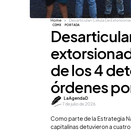
Home
Desarticulan Célula De Extorsion
CDMX
PORTADA
Desarticula
extorsiona
de los 4 de
órdenes po
Posted
LaAgendaD
7 de julio de 2026
by
Como parte de la Estrategia Na
capitalinas detuvieron a cuatr