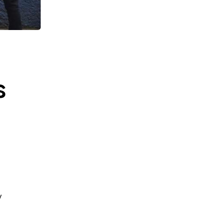
s
y
a