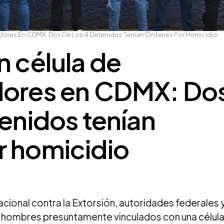
adores En CDMX: Dos De Los 4 Detenidos Tenían Órdenes Por Homicidio
n célula de
dores en CDMX: Do
tenidos tenían
r homicidio
cional contra la Extorsión, autoridades federales 
o hombres presuntamente vinculados con una célul