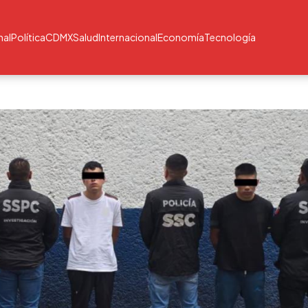
nal
Política
CDMX
Salud
Internacional
Economía
Tecnología