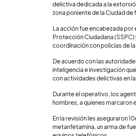
delictiva dedicada a la extorsi
zona poniente de la Ciudad de 
La acción fue encabezada por 
Protección Ciudadana (SSPC) y d
coordinación con policías de l
De acuerdo con las autoridades
inteligencia e investigación qu
con actividades delictivas en l
Durante el operativo, los agent
hombres, a quienes marcaron el 
En la revisión les aseguraron 1
metanfetamina, un arma de fueg
equipos telefónicos.