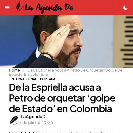
Menu
Home
De La Espriella Acusa A Petro De Orquetar ‘golpe De
Estado’ En Colombia
INTERNACIONAL
PORTADA
De la Espriella acusa a
Petro de orquetar ‘golpe
de Estado’ en Colombia
Posted
LaAgendaD
7 de julio de 2026
by