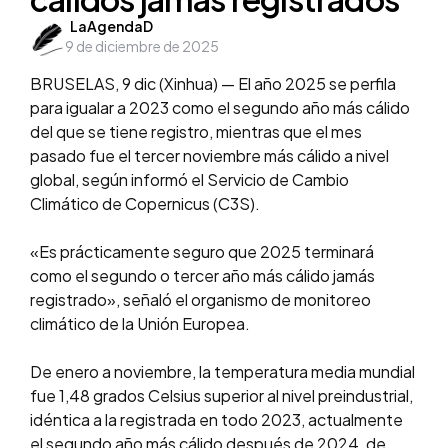
Posted
LaAgendaD
9 de diciembre de 2025
by
BRUSELAS, 9 dic (Xinhua) — El año 2025 se perfila
para igualar a 2023 como el segundo año más cálido
del que se tiene registro, mientras que el mes
pasado fue el tercer noviembre más cálido a nivel
global, según informó el Servicio de Cambio
Climático de Copernicus (C3S).
«Es prácticamente seguro que 2025 terminará
como el segundo o tercer año más cálido jamás
registrado», señaló el organismo de monitoreo
climático de la Unión Europea.
De enero a noviembre, la temperatura media mundial
fue 1,48 grados Celsius superior al nivel preindustrial,
idéntica a la registrada en todo 2023, actualmente
el segundo año más cálido después de 2024, de