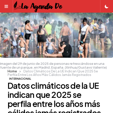
Menu
Imagen del 29 de junio de 2025 de personas refrescándose en una
fuente de un parque, en Madrid, España. (Xinhua/Gustavo Valiente)
Home
Datos Climáticos De La UE Indican Que 2025 Se
Perfila Entre Los Años Más Cálidos Jamás Registrados
INTERNACIONAL
Datos climáticos de la UE
indican que 2025 se
perfila entre los años más
cálidos jamás registrados