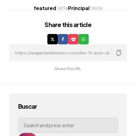
featured
Principal
18774
19905
Share
this article
Share this URL
Buscar
Search
for: