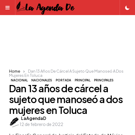
Menu
Home
Dan 13 Años De Cárcel A Sujeto Que Manoseó A Dos
Mujeres En Toluca
NACIONAL
NACIONALES
PORTADA
PRINCIPAL
PRINCIPALES
Dan 13 años de cárcel a
sujeto que manoseó a dos
mujeres en Toluca
Posted
LaAgendaD
12 de febrero de 2022
by