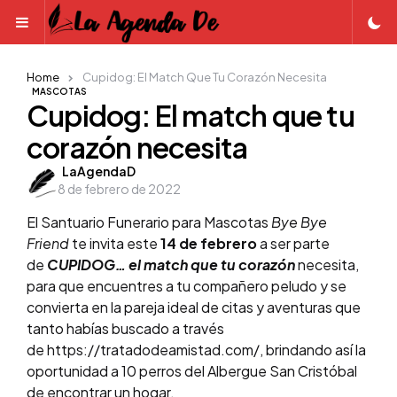
Menu
Home
Cupidog: El Match Que Tu Corazón Necesita
MASCOTAS
Cupidog: El match que tu
corazón necesita
Posted
LaAgendaD
8 de febrero de 2022
by
El Santuario Funerario para Mascotas
Bye Bye
Friend
te invita este
14 de febrero
a ser parte
de
CUPIDOG… el match que tu corazón
necesita,
para que encuentres a tu compañero peludo y se
convierta en la pareja ideal de citas y aventuras que
tanto habías buscado a través
de https://tratadodeamistad.com/, brindando así la
oportunidad a 10 perros del Albergue San Cristóbal
de encontrar un hogar.