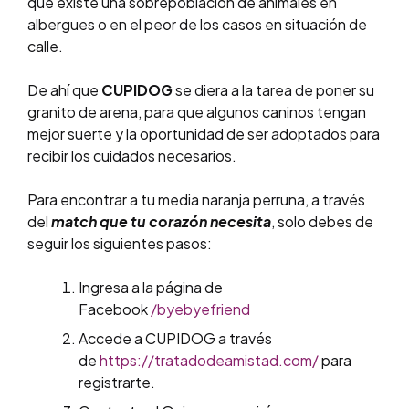
que existe una sobrepoblación de animales en
albergues o en el peor de los casos en situación de
calle.
De ahí que
CUPIDOG
se diera a la tarea de poner su
granito de arena, para que algunos caninos tengan
mejor suerte y la oportunidad de ser adoptados para
recibir los cuidados necesarios.
Para encontrar a tu media naranja perruna, a través
del
match que tu corazón necesita
, solo debes de
seguir los siguientes pasos:
Ingresa a la página de
Facebook
/byebyefriend
Accede a CUPIDOG a través
de
https://tratadodeamistad.com/
para
registrarte.