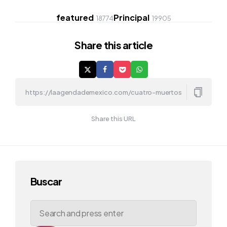
featured
Principal
18774
19905
Share
this article
Share this URL
Buscar
Search
for: