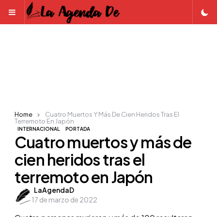
Menu
Home
Cuatro Muertos Y Más De Cien Heridos Tras El
Terremoto En Japón
INTERNACIONAL
PORTADA
Cuatro muertos y más de
cien heridos tras el
terremoto en Japón
Posted
LaAgendaD
17 de marzo de 2022
by