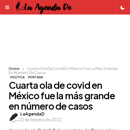
Menu
Home
Cuarta Ola De Covid En México Fue La Más Grande
En Número De Casos
POLÍTICA
PORTADA
Cuarta ola de covid en
México fue la más grande
en número de casos
Posted
LaAgendaD
22 de febrero de 2022
by