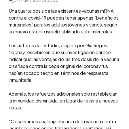
17 de marzo de 2022
by
Una cuarta dosis de las existentes vacunas mRNA
contra el covid-19 pueden tener apenas “beneficios
marginales” para los adultos jóvenes y sanos, según
un nuevo estudio israelí publicado este miércoles.
Los autores del estudio, dirigido por
Gili Regev-
Yochay
, escribieron que su investigación parece
indicar que las ventajas de las tres dosis de la vacuna
diseñada contra la cepa original del coronavirus
habían tocado techo en términos de respuesta
inmunitaria.
Además, los refuerzos adicionales solo restablecían
la inmunidad disminuida, en lugar de llevarla a nuevas
cotas.
“Observamos una baja eficacia de la vacuna contra
las infecciones en los trabajadores sanitarios, así