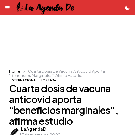
Menu
Home
Cuarta Dosis De Vacuna Anticovid Aporta
“beneficios Marginales”, Afirma Estudio
INTERNACIONAL
PORTADA
Cuarta dosis de vacuna
anticovid aporta
“beneficios marginales”,
afirma estudio
Posted
LaAgendaD