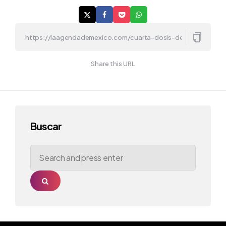
Share this URL
Buscar
Search
for:
Search