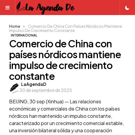
Menu
Home
Comercio De China Con Países Nórdicos Mantiene
Impulso De Crecimiento Constante
INTERNACIONAL
Comercio de China con
países nórdicos mantiene
impulso de crecimiento
constante
Posted
LaAgendaD
30 de septiembre de 2025
by
BEIJING, 30 sep (Xinhua) — Las relaciones
económicas y comerciales de China con los países
nórdicos han mantenido un impulso constante,
caracterizado por un crecimiento comercial estable,
una inversión bilateral sólida y una cooperación