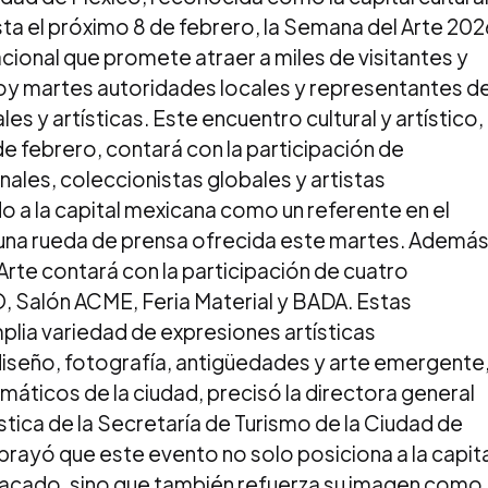
ta el próximo 8 de febrero, la Semana del Arte 202
acional que promete atraer a miles de visitantes y
hoy martes autoridades locales y representantes d
es y artísticas. Este encuentro cultural y artístico,
 de febrero, contará con la participación de
ales, coleccionistas globales y artistas
a la capital mexicana como un referente en el
n una rueda de prensa ofrecida este martes. Además
rte contará con la participación de cuatro
, Salón ACME, Feria Material y BADA. Estas
lia variedad de expresiones artísticas
seño, fotografía, antigüedades y arte emergente
máticos de la ciudad, precisó la directora general
stica de la Secretaría de Turismo de la Ciudad de
brayó que este evento no solo posiciona a la capita
tacado, sino que también refuerza su imagen como