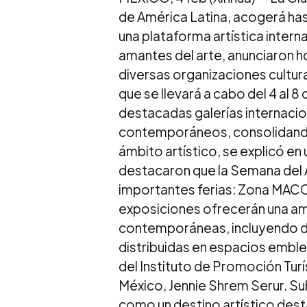
de América Latina, acogerá has
una plataforma artística intern
amantes del arte, anunciaron 
diversas organizaciones cultural
que se llevará a cabo del 4 al 8
destacadas galerías internacion
contemporáneos, consolidando 
ámbito artístico, se explicó e
destacaron que la Semana del A
importantes ferias: Zona MACO
exposiciones ofrecerán una amp
contemporáneas, incluyendo di
distribuidas en espacios emble
del Instituto de Promoción Turí
México, Jennie Shrem Serur. Su
como un destino artístico des