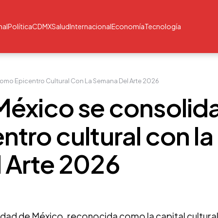
nal
Política
CDMX
Salud
Internacional
Economía
Tecnología
omo Epicentro Cultural Con La Semana Del Arte 2026
México se consolid
tro cultural con la
 Arte 2026
udad de México, reconocida como la capital cultura