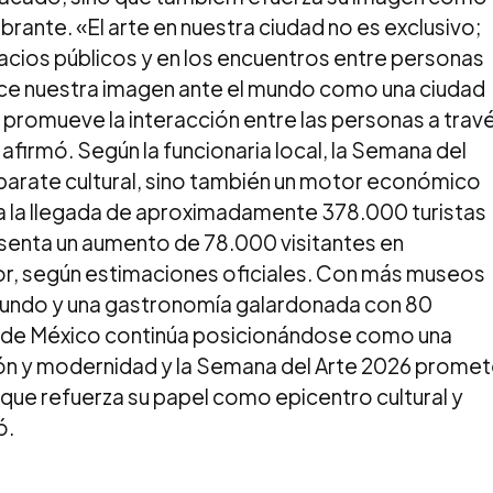
ibrante. «El arte en nuestra ciudad no es exclusivo;
spacios públicos y en los encuentros entre personas
lece nuestra imagen ante el mundo como una ciudad
 promueve la interacción entre las personas a trav
 afirmó. Según la funcionaria local, la Semana del
parate cultural, sino también un motor económico
ra la llegada de aproximadamente 378.000 turistas
esenta un aumento de 78.000 visitantes en
or, según estimaciones oficiales. Con más museos
 mundo y una gastronomía galardonada con 80
ad de México continúa posicionándose como una
ón y modernidad y la Semana del Arte 2026 prome
 que refuerza su papel como epicentro cultural y
ó.