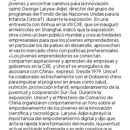
jóvenes y encontrar caminos para la innovación,
opinó George Laryea-Adjei, director del grupo de
programas del Fondo de las Naciones Unidas para la
Infancia (Unicef), durante la exposición. En una
entrevista con Xinhua en la VIII CIIE, que se inauguró
el miércoles en Shanghai, indicó que la exposición
sirve como un bien público mundial y crea actividades
empresariales para que los jóvenes emprendedores,
en particular los de países en desarrollo, aprovechen
el vasto mercado chino con políticas preferenciales.
«Los jóvenes emprendedores se conectan,
comparten aspiraciones y aprenden de empresas y
gobiernos en la CIIE, y Unicef se enorgullece de
asociarse con China», expresó. Desde 1979, Unicef
ha colaborado estrechamente con el Gobierno chino
para impulsar el progreso en áreas como salud,
nutrición, protección infantil, empoderamiento de la
juventud y cooperación Sur-Sur. Durante la
exposición, Unicef y el Ministerio de Comercio de
China organizaron conjuntamente un foro sobre el
empoderamiento de los jóvenes en la innovación
científica y tecnológica. Laryea-Adjei subrayó la
importancia del empoderamiento digital y dijo que,
ante la rápida transformación del mundo, la juventud
actual está más informada y es más creativa que