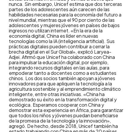
nunca. Sin embargo, Unicef estima que dos terceras
partes de los adolescentes aún carecen de las
habilidades necesarias para la economía del futuro a
nivel mundial, mientras que el 90 por ciento de las
adolescentes y mujeres jóvenes en países de bajos
ingresos no utilizan internet. «En la era de la
economía digital, China es líder en nuevas
tecnologías como la IA (inteligencia artificial). Sus
prácticas digitales pueden contribuir a cerrar la
brecha digital en el Sur Global», explicó Laryea-
Adjei. Afirmó que Unicef ha colaborado con China
para impulsar la educación digital, por ejemplo,
integrando recursos digitales en las aulas, para
empoderar tanto a docentes como a estudiantes
chinos. Los dos socios también apoyan a jóvenes
innovadores para que apliquen la tecnología a la
agricultura sostenible y al emprendimiento climático
inteligente, entre otras iniciativas. «China ha
demostrado su éxito en la transformación digital y
ecológica. Esperamos cooperar con China y
demostrar esta experiencia en África, para garantizar
que todos los niños y jóvenes puedan beneficiarse
de la promesa de la tecnología y la innovación»,
agregó. De hecho, desde 2018, Unicef también ha
estado trabajando con China en más de 20 países