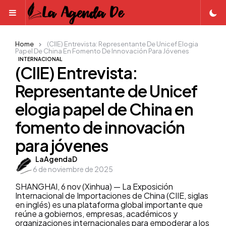
Menu
Home
(CIIE) Entrevista: Representante De Unicef Elogia
Papel De China En Fomento De Innovación Para Jóvenes
INTERNACIONAL
(CIIE) Entrevista:
Representante de Unicef
elogia papel de China en
fomento de innovación
para jóvenes
Posted
LaAgendaD
6 de noviembre de 2025
by
SHANGHAI, 6 nov (Xinhua) — La Exposición
Internacional de Importaciones de China (CIIE, siglas
en inglés) es una plataforma global importante que
reúne a gobiernos, empresas, académicos y
organizaciones internacionales para empoderar a los