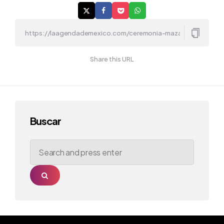
Share this URL
Buscar
Search
for:
Search