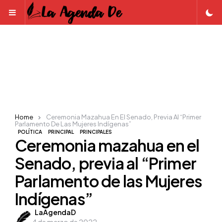
Menu
Home
Ceremonia Mazahua En El Senado, Previa Al “Primer
Parlamento De Las Mujeres Indígenas”
POLÍTICA
PRINCIPAL
PRINCIPALES
Ceremonia mazahua en el
Senado, previa al “Primer
Parlamento de las Mujeres
Indígenas”
Posted
LaAgendaD