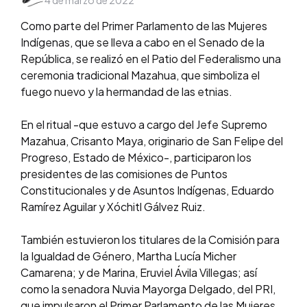
4 de marzo de 2022
by
Como parte del Primer Parlamento de las Mujeres
Indígenas, que se lleva a cabo en el Senado de la
República, se realizó en el Patio del Federalismo una
ceremonia tradicional Mazahua, que simboliza el
fuego nuevo y la hermandad de las etnias.
En el ritual -que estuvo a cargo del Jefe Supremo
Mazahua, Crisanto Maya, originario de San Felipe del
Progreso, Estado de México-, participaron los
presidentes de las comisiones de Puntos
Constitucionales y de Asuntos Indígenas, Eduardo
Ramírez Aguilar y Xóchitl Gálvez Ruiz.
También estuvieron los titulares de la Comisión para
la Igualdad de Género, Martha Lucía Micher
Camarena; y de Marina, Eruviel Ávila Villegas; así
como la senadora Nuvia Mayorga Delgado, del PRI,
que impulsaron el Primer Parlamento de las Mujeres