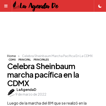
Menu
Home
Celebra Sheinbaum Marcha Pacífica En La CDMX
CDMX
PRINCIPAL
PRINCIPALES
Celebra Sheinbaum
marcha pacífica en la
CDMX
Posted
LaAgendaD
9 de marzo de 2022
by
Luego de la marcha del 8M que se realizó en la